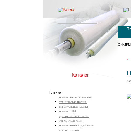
Пл
О ФИРМ
← 
П
Каталог
Ко
Пленка
пленка полиэтиленовая
техническая пленка
строительная пленка
пленка ПНД
армированная пленка
термоусадочная
пленка низкого давления
стрейч пленка