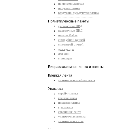
полипропиленовая
пищевая пленка
воздушно-пузырчатая пленка
.............................................
Полиэтиленовые пакеты
фасовочные ПВД
фасовочные ПНД
пакеты Майка
с вырубной ручкой
с петлевой ручкой
для мусора
для шин
грипперы
.............................................
Биоразлагаемая пленка и пакеты
.............................................
Клейкая лента
упаковочная клейкая лента
.............................................
Упаковка
стрейч-пленка
клейкая лента
пищевая пленка
креп-лента
стреппинг-лента
упаковочная пленка
упаковочная сетка
.............................................