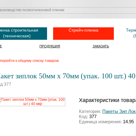
енка строительная
Стрейч-пленка
Терм
(техническая)
(
Е
ПРОДУКЦИЯ
ЗАКАЗАТЬ
перейти к общему списку товаров
акет зиплок 50мм х 70мм (упак. 100 шт.) 40
д 377
Характеристики товар
Категория:
Пакеты Зип Лок 
Код:
377
Единица измерения:
14.95