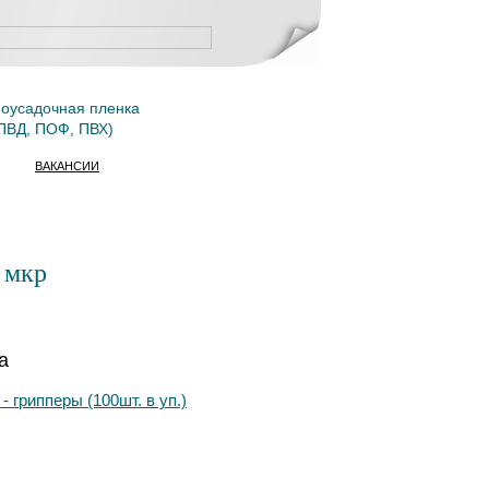
оусадочная пленка
ПВД, ПОФ, ПВХ)
ВАКАНСИИ
 мкр
а
- грипперы (100шт. в уп.)