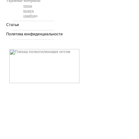
Укрывные материалы
тенты
пологи
спанбонд
.............................................
Статьи
.............................................
Политика конфиденциальности
.............................................