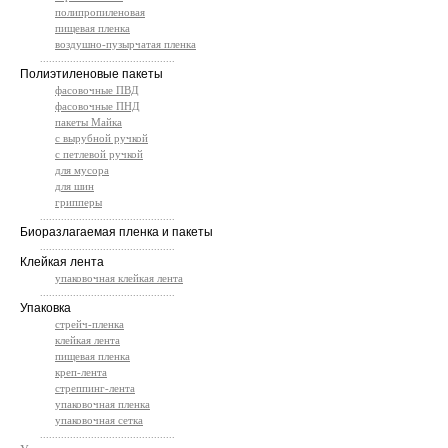
полипропиленовая
пищевая пленка
воздушно-пузырчатая пленка
.............................................
Полиэтиленовые пакеты
фасовочные ПВД
фасовочные ПНД
пакеты Майка
с вырубной ручкой
с петлевой ручкой
для мусора
для шин
грипперы
.............................................
Биоразлагаемая пленка и пакеты
.............................................
Клейкая лента
упаковочная клейкая лента
.............................................
Упаковка
стрейч-пленка
клейкая лента
пищевая пленка
креп-лента
стреппинг-лента
упаковочная пленка
упаковочная сетка
.............................................