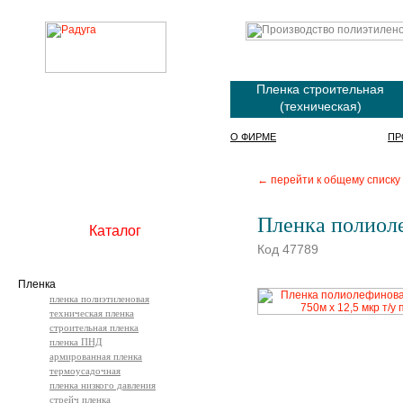
Пленка строительная
(техническая)
О ФИРМЕ
ПР
← перейти к общему списку
Пленка полиоле
Каталог
Код 47789
Пленка
пленка полиэтиленовая
техническая пленка
строительная пленка
пленка ПНД
армированная пленка
термоусадочная
пленка низкого давления
стрейч пленка