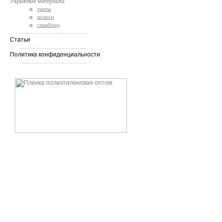
Укрывные материалы
тенты
пологи
спанбонд
.............................................
Статьи
.............................................
Политика конфиденциальности
.............................................