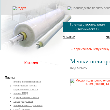
Пленка строительная
(техническая)
О ФИРМЕ
ПР
← перейти к общему списку
Мешки полипро
Каталог
Код 52625
Пленка
пленка полиэтиленовая
техническая пленка
строительная пленка
пленка ПНД
армированная пленка
термоусадочная
пленка низкого давления
стрейч пленка