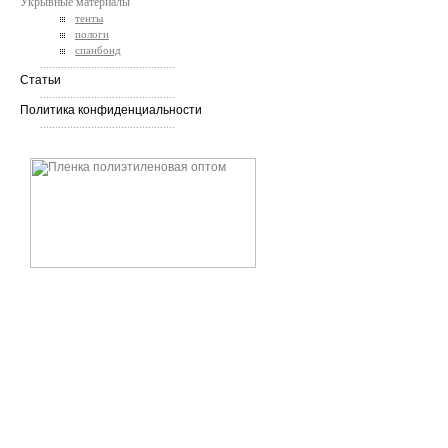
Укрывные материалы
тенты
пологи
спанбонд
.............................................
Статьи
.............................................
Политика конфиденциальности
.............................................