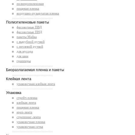
полипропиленовая
пищевая пленка
воздушно-пузырчатая пленка
.............................................
Полиэтиленовые пакеты
фасовочные ПВД
фасовочные ПНД
пакеты Майка
с вырубной ручкой
с петлевой ручкой
для мусора
для шин
грипперы
.............................................
Биоразлагаемая пленка и пакеты
.............................................
Клейкая лента
упаковочная клейкая лента
.............................................
Упаковка
стрейч-пленка
клейкая лента
пищевая пленка
креп-лента
стреппинг-лента
упаковочная пленка
упаковочная сетка
.............................................