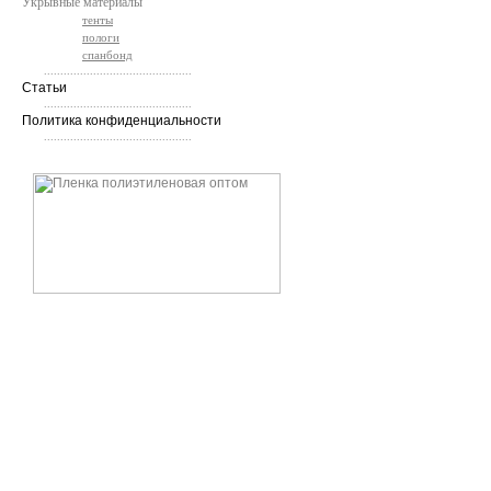
Укрывные материалы
тенты
пологи
спанбонд
.............................................
Статьи
.............................................
Политика конфиденциальности
.............................................