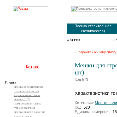
Пленка строительная
(техническая)
О ФИРМЕ
ПР
← перейти к общему списку
Мешки для стро
Каталог
шт)
Код 579
Пленка
пленка полиэтиленовая
техническая пленка
Характеристики то
строительная пленка
пленка ПНД
Категория:
Мешки поли
армированная пленка
Код:
579
термоусадочная
Единица измерения:
15
пленка низкого давления
стрейч пленка