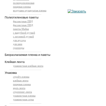
полипропиленовая
пищевая пленка
воздушно-пузырчатая пленка
.............................................
Полиэтиленовые пакеты
фасовочные ПВД
фасовочные ПНД
пакеты Майка
с вырубной ручкой
с петлевой ручкой
для мусора
для шин
грипперы
.............................................
Биоразлагаемая пленка и пакеты
.............................................
Клейкая лента
упаковочная клейкая лента
.............................................
Упаковка
стрейч-пленка
клейкая лента
пищевая пленка
креп-лента
стреппинг-лента
упаковочная пленка
упаковочная сетка
.............................................