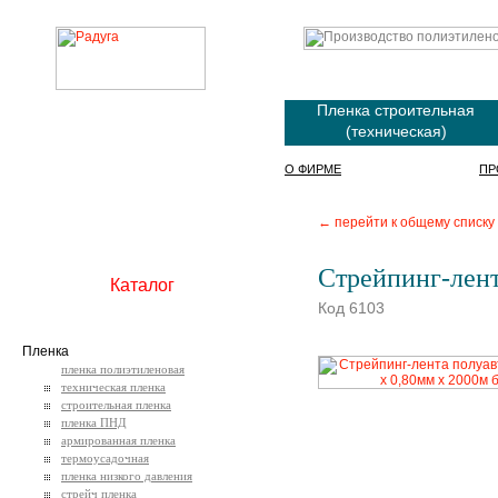
Пленка строительная
(техническая)
О ФИРМЕ
ПР
← перейти к общему списку
Стрейпинг-лент
Каталог
Код 6103
Пленка
пленка полиэтиленовая
техническая пленка
строительная пленка
пленка ПНД
армированная пленка
термоусадочная
пленка низкого давления
стрейч пленка