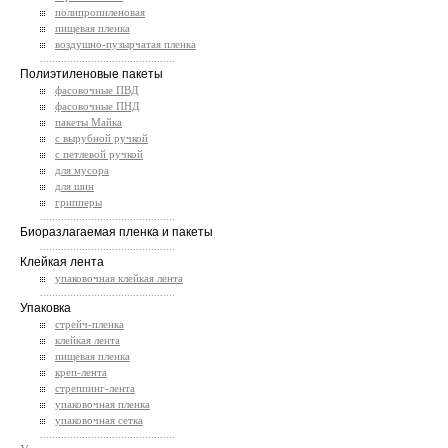
полипропиленовая
пищевая пленка
воздушно-пузырчатая пленка
.............................................
Полиэтиленовые пакеты
фасовочные ПВД
фасовочные ПНД
пакеты Майка
с вырубной ручкой
с петлевой ручкой
для мусора
для шин
грипперы
.............................................
Биоразлагаемая пленка и пакеты
.............................................
Клейкая лента
упаковочная клейкая лента
.............................................
Упаковка
стрейч-пленка
клейкая лента
пищевая пленка
креп-лента
стреппинг-лента
упаковочная пленка
упаковочная сетка
.............................................