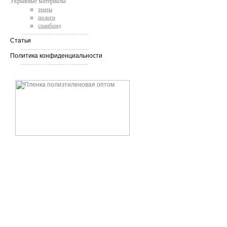
Укрывные материалы
тенты
пологи
спанбонд
.............................................
Статьи
.............................................
Политика конфиденциальности
.............................................