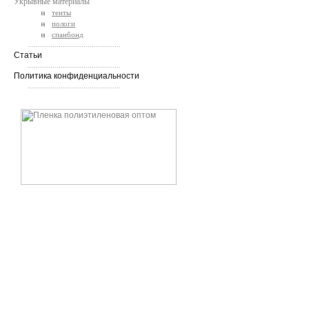
Укрывные материалы
тенты
пологи
спанбонд
.............................................
Статьи
.............................................
Политика конфиденциальности
.............................................