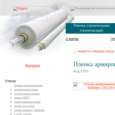
Пленка строительная
(техническая)
О ФИРМЕ
ПР
← перейти к общему списку
Пленка армиров
Каталог
Код 6701
Пленка
пленка полиэтиленовая
техническая пленка
строительная пленка
пленка ПНД
армированная пленка
термоусадочная
пленка низкого давления
стрейч пленка