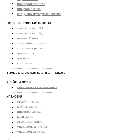
полипропиленовая
пищевая пленка
воздушно-пузырчатая пленка
.............................................
Полиэтиленовые пакеты
фасовочные ПВД
фасовочные ПНД
пакеты Майка
с вырубной ручкой
с петлевой ручкой
для мусора
для шин
грипперы
.............................................
Биоразлагаемая пленка и пакеты
.............................................
Клейкая лента
упаковочная клейкая лента
.............................................
Упаковка
стрейч-пленка
клейкая лента
пищевая пленка
креп-лента
стреппинг-лента
упаковочная пленка
упаковочная сетка
.............................................