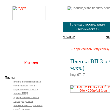
Пленка строительная
(техническая)
О ФИРМЕ
ПР
← перейти к общему списку
Пленка ВП 3-х 
Каталог
м.кв.)
Код 6717
Пленка
пленка полиэтиленовая
техническая пленка
строительная пленка
пленка ПНД
армированная пленка
термоусадочная
пленка низкого давления
стрейч пленка