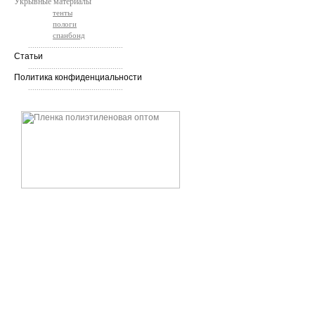
Укрывные материалы
тенты
пологи
спанбонд
.............................................
Статьи
.............................................
Политика конфиденциальности
.............................................