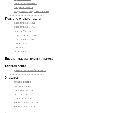
полипропиленовая
пищевая пленка
воздушно-пузырчатая пленка
.............................................
Полиэтиленовые пакеты
фасовочные ПВД
фасовочные ПНД
пакеты Майка
с вырубной ручкой
с петлевой ручкой
для мусора
для шин
грипперы
.............................................
Биоразлагаемая пленка и пакеты
.............................................
Клейкая лента
упаковочная клейкая лента
.............................................
Упаковка
стрейч-пленка
клейкая лента
пищевая пленка
креп-лента
стреппинг-лента
упаковочная пленка
упаковочная сетка
.............................................