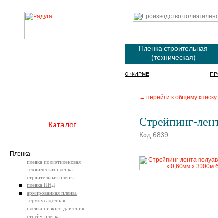
Пленка строительная
(техническая)
О ФИРМЕ
ПР
← перейти к общему списку
Стрейпинг-лент
Каталог
Код 6839
Пленка
пленка полиэтиленовая
техническая пленка
строительная пленка
пленка ПНД
армированная пленка
термоусадочная
пленка низкого давления
стрейч пленка