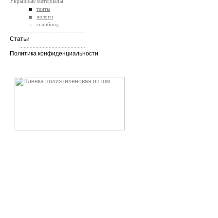
Укрывные материалы
тенты
пологи
спанбонд
.............................................
Статьи
.............................................
Политика конфиденциальности
.............................................