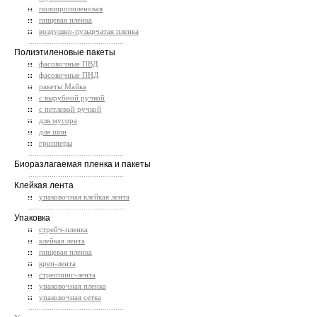
полипропиленовая
пищевая пленка
воздушно-пузырчатая пленка
.............................................
Полиэтиленовые пакеты
фасовочные ПВД
фасовочные ПНД
пакеты Майка
с вырубной ручкой
с петлевой ручкой
для мусора
для шин
грипперы
.............................................
Биоразлагаемая пленка и пакеты
.............................................
Клейкая лента
упаковочная клейкая лента
.............................................
Упаковка
стрейч-пленка
клейкая лента
пищевая пленка
креп-лента
стреппинг-лента
упаковочная пленка
упаковочная сетка
.............................................