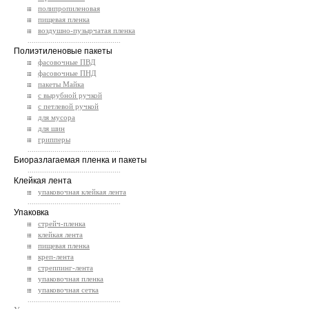
полипропиленовая
пищевая пленка
воздушно-пузырчатая пленка
.............................................
Полиэтиленовые пакеты
фасовочные ПВД
фасовочные ПНД
пакеты Майка
с вырубной ручкой
с петлевой ручкой
для мусора
для шин
грипперы
.............................................
Биоразлагаемая пленка и пакеты
.............................................
Клейкая лента
упаковочная клейкая лента
.............................................
Упаковка
стрейч-пленка
клейкая лента
пищевая пленка
креп-лента
стреппинг-лента
упаковочная пленка
упаковочная сетка
.............................................