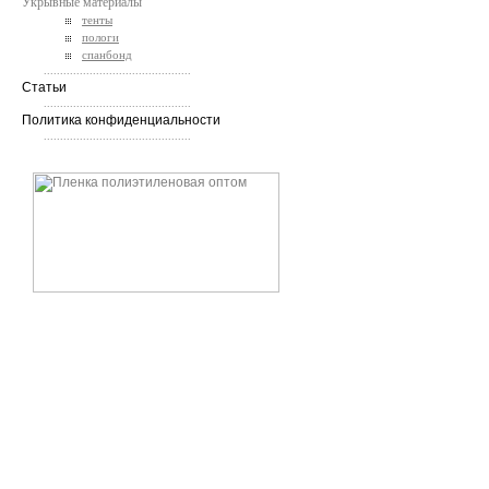
Укрывные материалы
тенты
пологи
спанбонд
.............................................
Статьи
.............................................
Политика конфиденциальности
.............................................