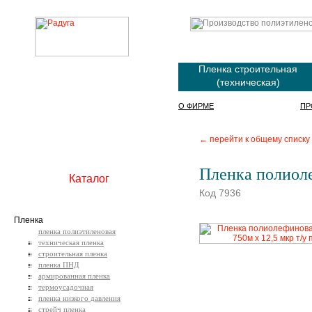
Пленка строительная
(техническая)
О ФИРМЕ
ПР
← перейти к общему списку
Пленка полиоле
Каталог
Код 7936
Пленка
пленка полиэтиленовая
техническая пленка
строительная пленка
пленка ПНД
армированная пленка
термоусадочная
пленка низкого давления
стрейч пленка