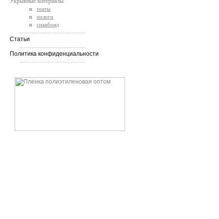
Укрывные материалы
тенты
пологи
спанбонд
.............................................
Статьи
.............................................
Политика конфиденциальности
.............................................