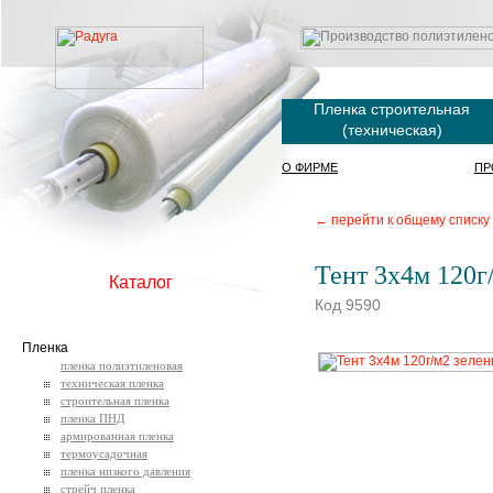
Пленка строительная
(техническая)
О ФИРМЕ
ПР
← перейти к общему списку
Тент 3х4м 120г
Каталог
Код 9590
Пленка
пленка полиэтиленовая
техническая пленка
строительная пленка
пленка ПНД
армированная пленка
термоусадочная
пленка низкого давления
стрейч пленка