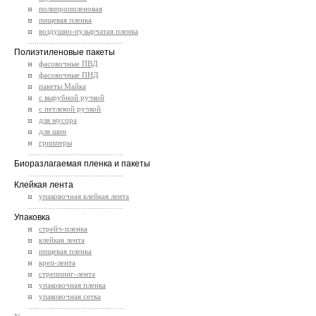
полипропиленовая
пищевая пленка
воздушно-пузырчатая пленка
.............................................
Полиэтиленовые пакеты
фасовочные ПВД
фасовочные ПНД
пакеты Майка
с вырубной ручкой
с петлевой ручкой
для мусора
для шин
грипперы
.............................................
Биоразлагаемая пленка и пакеты
.............................................
Клейкая лента
упаковочная клейкая лента
.............................................
Упаковка
стрейч-пленка
клейкая лента
пищевая пленка
креп-лента
стреппинг-лента
упаковочная пленка
упаковочная сетка
.............................................