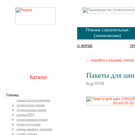
Пленка строительная
(техническая)
О ФИРМЕ
ПР
← перейти к общему списку
Пакеты для шин
Каталог
Код 9758
Пленка
пленка полиэтиленовая
техническая пленка
строительная пленка
пленка ПНД
армированная пленка
термоусадочная
пленка низкого давления
стрейч пленка