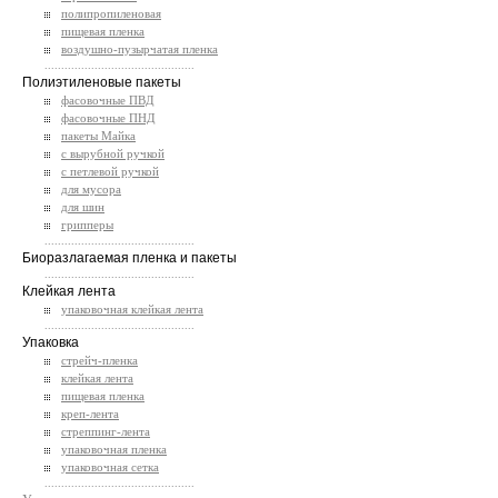
полипропиленовая
пищевая пленка
воздушно-пузырчатая пленка
.............................................
Полиэтиленовые пакеты
фасовочные ПВД
фасовочные ПНД
пакеты Майка
с вырубной ручкой
с петлевой ручкой
для мусора
для шин
грипперы
.............................................
Биоразлагаемая пленка и пакеты
.............................................
Клейкая лента
упаковочная клейкая лента
.............................................
Упаковка
стрейч-пленка
клейкая лента
пищевая пленка
креп-лента
стреппинг-лента
упаковочная пленка
упаковочная сетка
.............................................