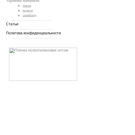
Укрывные материалы
тенты
пологи
спанбонд
.............................................
Статьи
.............................................
Политика конфиденциальности
.............................................